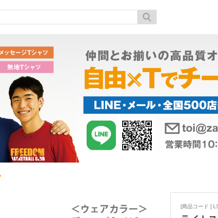
ツ
[商品コード ] LS