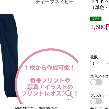
ライトス
（単色・
販売中
3,60
枚数
単色アイロ
フルカラー
サイズ・カ