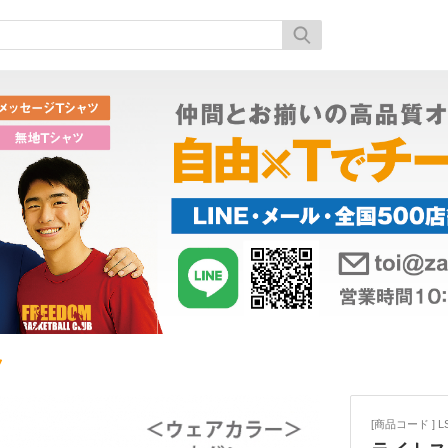
ツ
[商品コード ] LS