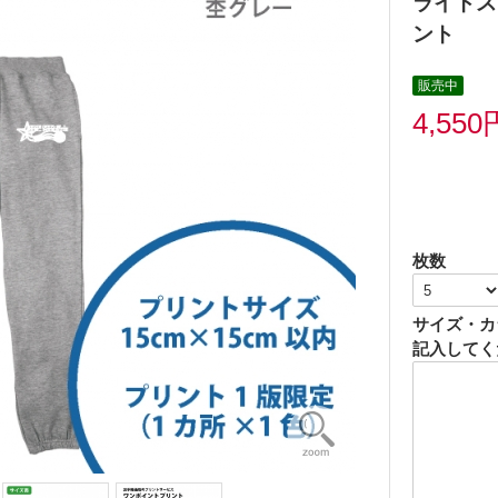
ライトス
ント
販売中
4,550
枚数
サイズ・カ
記入してく